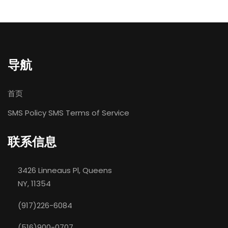
导航
首页
SMS Policy
SMS Terms of Service
联系信息
3426 Linneaus Pl, Queens
NY, 11354
(917)226-6084
(516)900-0707